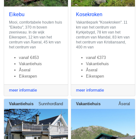
Eikebu
Kosekroken
Mooi, comfortabele houten huis
Vakantiepark "Kosekroken". 11
"Eikebu", 370 m boven
km van het centrum van
zeeniveau. In de wijk
Kyrkjebygd, 78 km van het
Eikerapen, 12 km van het
centrum van Mandal, 83 km van
centrum van Åseral, 45 km van
het centrum van Kristiansand,
het centrum van
400 m van
vanaf
€453
vanaf
€373
Vakantiehuis
Vakantiehuis
Åseral
Åseral
Eikerapen
Eikerapen
meer informatie
meer informatie
Vakantiehuis
Sunnhordland
Vakantiehuis
Åseral