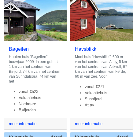
Bøgeilen
Havsblikk
Houten huis "Bøgeilen",
Mooi huis "Havsblikk". 600 m
bouwjaar 2009. In een gehucht,
van het centrum van Atløy, 5 km
1 km van het centrum van
van het centrum van Askvoll, 67
Bøfjord, 74 km van het centrum
km van het centrum van Førde,
van Sunndalsøra, 74 km van
60 m van zee. Voor
het
vanaf
€271
vanaf
€523
Vakantiehuis
Vakantiehuis
Sunnfjord
Nordmøre
Atløy
Bøfjorden
meer informatie
meer informatie