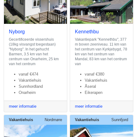
Nyborg
Kennethbu
Gecertificeerde vissershuis
Vakantiepark "Kennethbu", 377
(18kg visvangst toegestaan)
m boven zeeniveau. 11 km van
"Nyborg". In het gehucht
het centrum van Kyrkjebygd, 78
Barmen, 3.5 km van het
km van het centrum van
centrum van Onarheim, 25 km
Mandal, 83 km van het centrum
van het centrum
van
vanaf
€474
vanaf
€380
Vakantiehuis
Vakantiehuis
Sunnhordland
Åseral
Onarheim
Eikerapen
meer informatie
meer informatie
Vakantiehuis
Nordmøre
Vakantiehuis
Sunnfjord