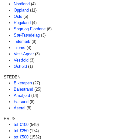
Nordland
(4)
Oppland
(11)
Oslo
(5)
Rogaland
(4)
Sogn og Fjordane
(6)
Sør-Trøndelag
(3)
Telemark
(8)
Troms
(4)
Vest-Agder
(3)
Vestfold
(3)
Østfold
(1)
STEDEN
Eikerapen
(27)
Balestrand
(25)
Arnafjord
(14)
Farsund
(8)
Åseral
(8)
PRIJS
tot €100
(549)
tot €250
(174)
tot €500
(1532)