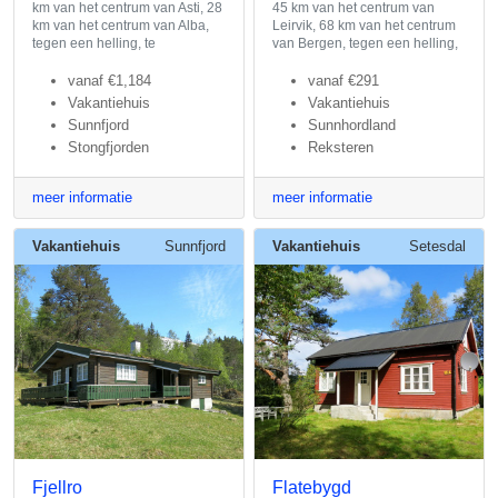
km van het centrum van Asti, 28
45 km van het centrum van
km van het centrum van Alba,
Leirvik, 68 km van het centrum
tegen een helling, te
van Bergen, tegen een helling,
vanaf
€1,184
vanaf
€291
Vakantiehuis
Vakantiehuis
Sunnfjord
Sunnhordland
Stongfjorden
Reksteren
meer informatie
meer informatie
Vakantiehuis
Sunnfjord
Vakantiehuis
Setesdal
Fjellro
Flatebygd