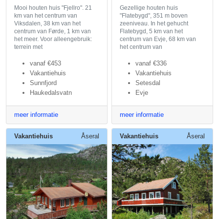
Mooi houten huis "Fjellro". 21
Gezellige houten huis
km van het centrum van
"Flatebygd", 351 m boven
Viksdalen, 38 km van het
zeeniveau. In het gehucht
centrum van Førde, 1 km van
Flatebygd, 5 km van het
het meer. Voor alleengebruik:
centrum van Evje, 68 km van
terrein met
het centrum van
vanaf
€453
vanaf
€336
Vakantiehuis
Vakantiehuis
Sunnfjord
Setesdal
Haukedalsvatn
Evje
meer informatie
meer informatie
Vakantiehuis
Åseral
Vakantiehuis
Åseral