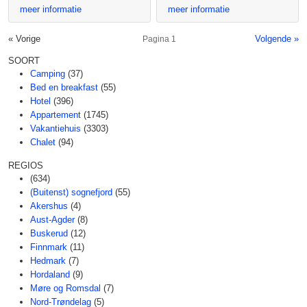
meer informatie
meer informatie
« Vorige
Volgende »
Pagina 1
SOORT
Camping
(37)
Bed en breakfast
(55)
Hotel
(396)
Appartement
(1745)
Vakantiehuis
(3303)
Chalet
(94)
REGIOS
(634)
(Buitenst) sognefjord
(55)
Akershus
(4)
Aust-Agder
(8)
Buskerud
(12)
Finnmark
(11)
Hedmark
(7)
Hordaland
(9)
Møre og Romsdal
(7)
Nord-Trøndelag
(5)