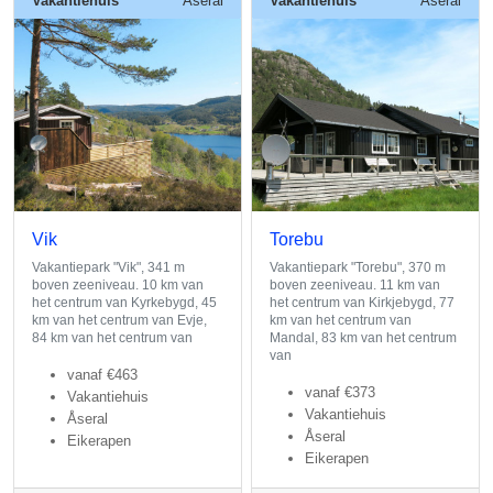
Vakantiehuis
Åseral
Vakantiehuis
Åseral
Vik
Torebu
Vakantiepark "Vik", 341 m
Vakantiepark "Torebu", 370 m
boven zeeniveau. 10 km van
boven zeeniveau. 11 km van
het centrum van Kyrkebygd, 45
het centrum van Kirkjebygd, 77
km van het centrum van Evje,
km van het centrum van
84 km van het centrum van
Mandal, 83 km van het centrum
van
vanaf
€463
vanaf
€373
Vakantiehuis
Vakantiehuis
Åseral
Åseral
Eikerapen
Eikerapen