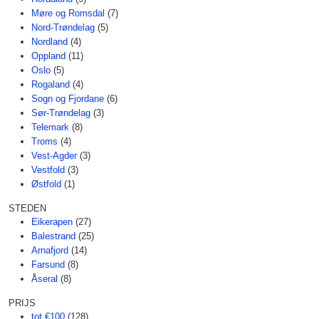
Møre og Romsdal
(7)
Nord-Trøndelag
(5)
Nordland
(4)
Oppland
(11)
Oslo
(5)
Rogaland
(4)
Sogn og Fjordane
(6)
Sør-Trøndelag
(3)
Telemark
(8)
Troms
(4)
Vest-Agder
(3)
Vestfold
(3)
Østfold
(1)
STEDEN
Eikerapen
(27)
Balestrand
(25)
Arnafjord
(14)
Farsund
(8)
Åseral
(8)
PRIJS
tot €100
(128)