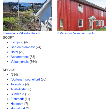
8 Persoons Vakantie Huis In
6 Persoons Vakantie Huis In
SOORT
Camping
(47)
Bed en breakfast
(24)
Hotel
(22)
Appartement
(83)
Vakantiehuis
(664)
REGIOS
(634)
(Buitenst) sognefjord
(55)
Akershus
(4)
Aust-Agder
(8)
Buskerud
(12)
Finnmark
(11)
Hedmark
(7)
Hordaland
(9)