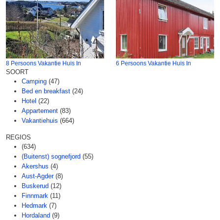
8 Persoons Vakantie Huis In
6 Persoons Vakantie Huis In
SOORT
Camping
(47)
Bed en breakfast
(24)
Hotel
(22)
Appartement
(83)
Vakantiehuis
(664)
REGIOS
(634)
(Buitenst) sognefjord
(55)
Akershus
(4)
Aust-Agder
(8)
Buskerud
(12)
Finnmark
(11)
Hedmark
(7)
Hordaland
(9)