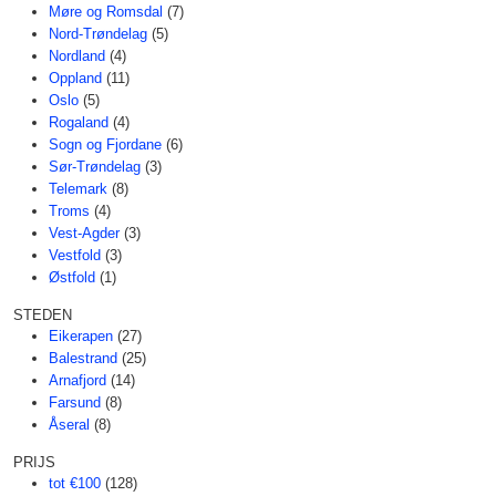
Møre og Romsdal
(7)
Nord-Trøndelag
(5)
Nordland
(4)
Oppland
(11)
Oslo
(5)
Rogaland
(4)
Sogn og Fjordane
(6)
Sør-Trøndelag
(3)
Telemark
(8)
Troms
(4)
Vest-Agder
(3)
Vestfold
(3)
Østfold
(1)
STEDEN
Eikerapen
(27)
Balestrand
(25)
Arnafjord
(14)
Farsund
(8)
Åseral
(8)
PRIJS
tot €100
(128)