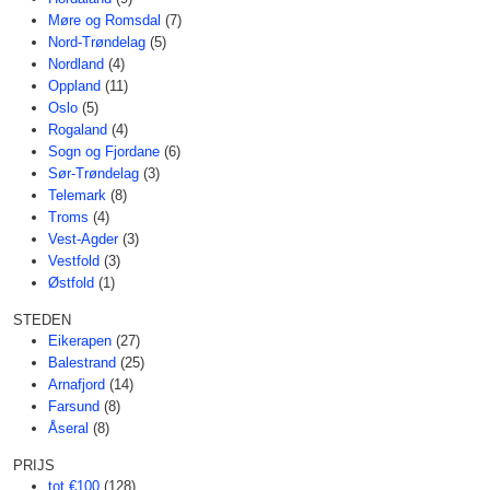
Møre og Romsdal
(7)
Nord-Trøndelag
(5)
Nordland
(4)
Oppland
(11)
Oslo
(5)
Rogaland
(4)
Sogn og Fjordane
(6)
Sør-Trøndelag
(3)
Telemark
(8)
Troms
(4)
Vest-Agder
(3)
Vestfold
(3)
Østfold
(1)
STEDEN
Eikerapen
(27)
Balestrand
(25)
Arnafjord
(14)
Farsund
(8)
Åseral
(8)
PRIJS
tot €100
(128)