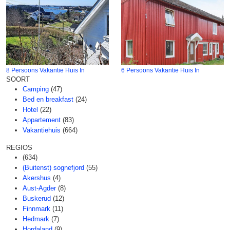
8 Persoons Vakantie Huis In
6 Persoons Vakantie Huis In
SOORT
Camping
(47)
Bed en breakfast
(24)
Hotel
(22)
Appartement
(83)
Vakantiehuis
(664)
REGIOS
(634)
(Buitenst) sognefjord
(55)
Akershus
(4)
Aust-Agder
(8)
Buskerud
(12)
Finnmark
(11)
Hedmark
(7)
Hordaland
(9)