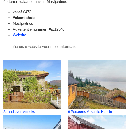
4 sterren vakantie huis in Masfjordnes
vanaf
€472
Vakantiehuis
Masfjordnes
Advertentie nummer: #a112546
Website
Zie onze website voor meer informatie.
Strandloven Anneks
6 Persoons Vakantie Huis In