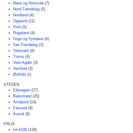
Møre og Romsdal
(7)
Nord-Trøndelag
(5)
Nordland
(4)
Oppland
(11)
Oslo
(5)
Rogaland
(4)
Sogn og Fjordane
(6)
Sør-Trøndelag
(3)
Telemark
(8)
Troms
(4)
Vest-Agder
(3)
Vestfold
(3)
Østfold
(1)
STEDEN
Eikerapen
(27)
Balestrand
(25)
Arnafjord
(14)
Farsund
(8)
Åseral
(8)
PRIJS
tot €100
(128)