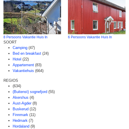
8 Persoons Vakantie Huis In
6 Persoons Vakantie Huis In
SOORT
Camping
(47)
Bed en breakfast
(24)
Hotel
(22)
Appartement
(83)
Vakantiehuis
(664)
REGIOS
(634)
(Buitenst) sognefjord
(55)
Akershus
(4)
Aust-Agder
(8)
Buskerud
(12)
Finnmark
(11)
Hedmark
(7)
Hordaland
(9)