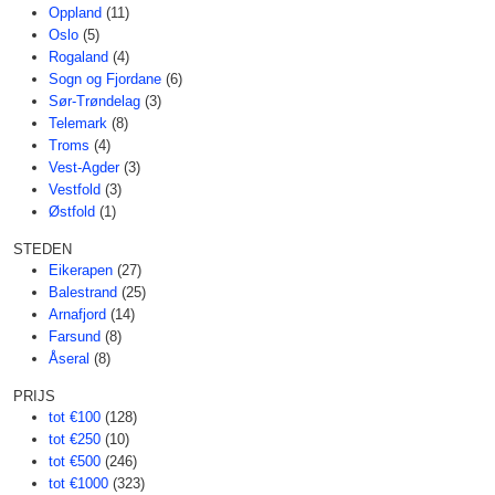
Oppland
(11)
Oslo
(5)
Rogaland
(4)
Sogn og Fjordane
(6)
Sør-Trøndelag
(3)
Telemark
(8)
Troms
(4)
Vest-Agder
(3)
Vestfold
(3)
Østfold
(1)
STEDEN
Eikerapen
(27)
Balestrand
(25)
Arnafjord
(14)
Farsund
(8)
Åseral
(8)
PRIJS
tot €100
(128)
tot €250
(10)
tot €500
(246)
tot €1000
(323)