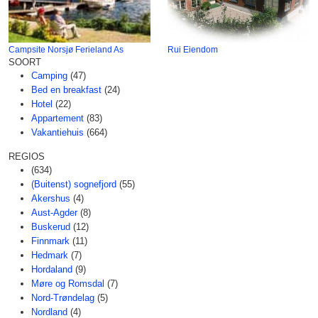
Campsite Norsjø Ferieland As
Rui Eiendom
SOORT
Camping
(47)
Bed en breakfast
(24)
Hotel
(22)
Appartement
(83)
Vakantiehuis
(664)
REGIOS
(634)
(Buitenst) sognefjord
(55)
Akershus
(4)
Aust-Agder
(8)
Buskerud
(12)
Finnmark
(11)
Hedmark
(7)
Hordaland
(9)
Møre og Romsdal
(7)
Nord-Trøndelag
(5)
Nordland
(4)