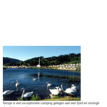
Norsjø is een exceptionele camping gelegen aan een fjord en omringd