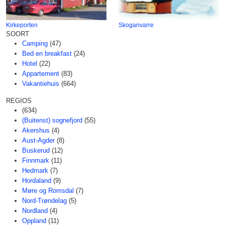
Kirkeporten
Skoganvarre
SOORT
Camping
(47)
Bed en breakfast
(24)
Hotel
(22)
Appartement
(83)
Vakantiehuis
(664)
REGIOS
(634)
(Buitenst) sognefjord
(55)
Akershus
(4)
Aust-Agder
(8)
Buskerud
(12)
Finnmark
(11)
Hedmark
(7)
Hordaland
(9)
Møre og Romsdal
(7)
Nord-Trøndelag
(5)
Nordland
(4)
Oppland
(11)