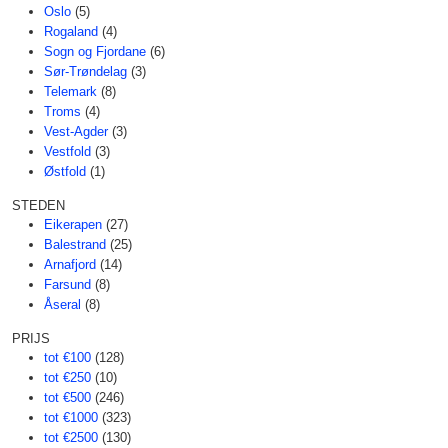
Oslo
(5)
Rogaland
(4)
Sogn og Fjordane
(6)
Sør-Trøndelag
(3)
Telemark
(8)
Troms
(4)
Vest-Agder
(3)
Vestfold
(3)
Østfold
(1)
STEDEN
Eikerapen
(27)
Balestrand
(25)
Arnafjord
(14)
Farsund
(8)
Åseral
(8)
PRIJS
tot €100
(128)
tot €250
(10)
tot €500
(246)
tot €1000
(323)
tot €2500
(130)