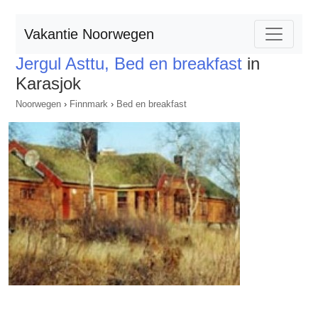
Vakantie Noorwegen
Jergul Asttu, Bed en breakfast
in
Karasjok
Noorwegen
›
Finnmark
›
Bed en breakfast