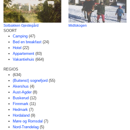
Solbakken Gjestegård
Midtskogen
SOORT
Camping
(47)
Bed en breakfast
(24)
Hotel
(22)
Appartement
(83)
Vakantiehuis
(664)
REGIOS
(634)
(Buitenst) sognefjord
(55)
Akershus
(4)
Aust-Agder
(8)
Buskerud
(12)
Finnmark
(11)
Hedmark
(7)
Hordaland
(9)
Møre og Romsdal
(7)
Nord-Trøndelag
(5)