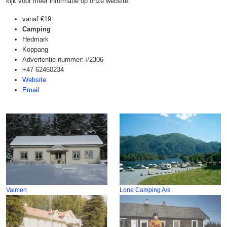
kijk voor meer informatie op onze website.
vanaf
€19
Camping
Hedmark
Koppang
Advertentie nummer: #2306
+47 62460234
Website
Email
Valmen
Lone Camping A/s