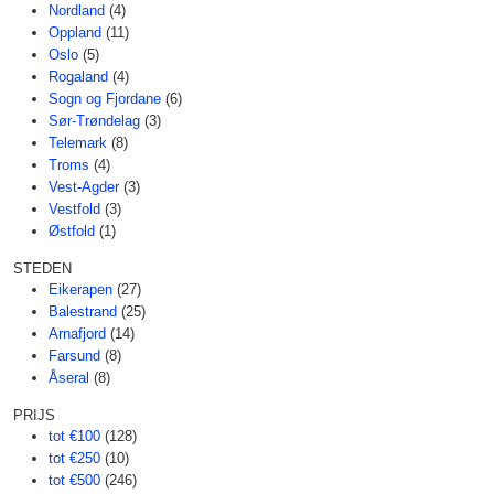
Nordland
(4)
Oppland
(11)
Oslo
(5)
Rogaland
(4)
Sogn og Fjordane
(6)
Sør-Trøndelag
(3)
Telemark
(8)
Troms
(4)
Vest-Agder
(3)
Vestfold
(3)
Østfold
(1)
STEDEN
Eikerapen
(27)
Balestrand
(25)
Arnafjord
(14)
Farsund
(8)
Åseral
(8)
PRIJS
tot €100
(128)
tot €250
(10)
tot €500
(246)