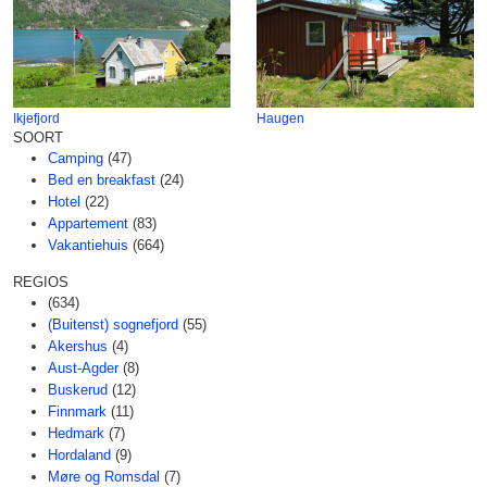
Ikjefjord
Haugen
SOORT
Camping
(47)
Bed en breakfast
(24)
Hotel
(22)
Appartement
(83)
Vakantiehuis
(664)
REGIOS
(634)
(Buitenst) sognefjord
(55)
Akershus
(4)
Aust-Agder
(8)
Buskerud
(12)
Finnmark
(11)
Hedmark
(7)
Hordaland
(9)
Møre og Romsdal
(7)