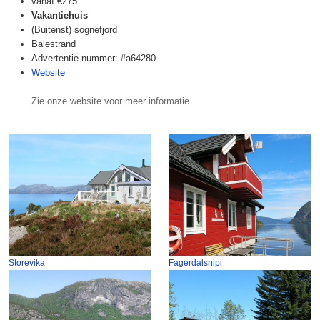
vanaf
€275
Vakantiehuis
(Buitenst) sognefjord
Balestrand
Advertentie nummer: #a64280
Website
Zie onze website voor meer informatie.
Storevika
Fagerdalsnipi