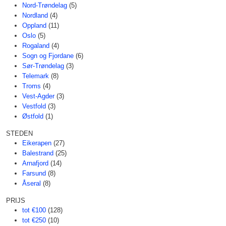
Nord-Trøndelag
(5)
Nordland
(4)
Oppland
(11)
Oslo
(5)
Rogaland
(4)
Sogn og Fjordane
(6)
Sør-Trøndelag
(3)
Telemark
(8)
Troms
(4)
Vest-Agder
(3)
Vestfold
(3)
Østfold
(1)
STEDEN
Eikerapen
(27)
Balestrand
(25)
Arnafjord
(14)
Farsund
(8)
Åseral
(8)
PRIJS
tot €100
(128)
tot €250
(10)