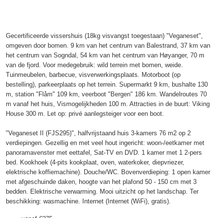
Gecertificeerde vissershuis (18kg visvangst toegestaan) "Veganeset",
omgeven door bomen. 9 km van het centrum van Balestrand, 37 km van
het centrum van Sogndal, 54 km van het centrum van Høyanger, 70 m
van de fjord. Voor medegebruik: wild terrein met bomen, weide.
Tuinmeubelen, barbecue, visverwerkingsplaats. Motorboot (op
bestelling), parkeerplaats op het terrein. Supermarkt 9 km, bushalte 130
m, station "Flåm" 109 km, veerboot "Bergen" 186 km. Wandelroutes 70
m vanaf het huis, Vismogelijkheden 100 m. Attracties in de buurt: Viking
House 300 m. Let op: privé aanlegsteiger voor een boot.
"Veganeset II (FJS295)", halfvrijstaand huis 3-kamers 76 m2 op 2
verdiepingen. Gezellig en met veel hout ingericht: woon-/eetkamer met
panoramavenster met eettafel, Sat-TV en DVD. 1 kamer met 1 2-pers
bed. Kookhoek (4-pits kookplaat, oven, waterkoker, diepvriezer,
elektrische koffiemachine). Douche/WC. Bovenverdieping: 1 open kamer
met afgeschuinde daken, hoogte van het plafond 50 - 150 cm met 3
bedden. Elektrische verwarming. Mooi uitzicht op het landschap. Ter
beschikking: wasmachine. Internet (Internet (WiFi), gratis).