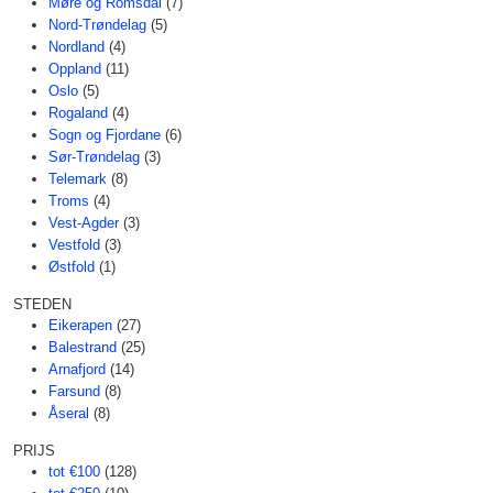
Møre og Romsdal
(7)
Nord-Trøndelag
(5)
Nordland
(4)
Oppland
(11)
Oslo
(5)
Rogaland
(4)
Sogn og Fjordane
(6)
Sør-Trøndelag
(3)
Telemark
(8)
Troms
(4)
Vest-Agder
(3)
Vestfold
(3)
Østfold
(1)
STEDEN
Eikerapen
(27)
Balestrand
(25)
Arnafjord
(14)
Farsund
(8)
Åseral
(8)
PRIJS
tot €100
(128)