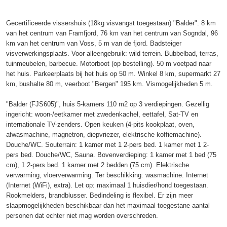
Gecertificeerde vissershuis (18kg visvangst toegestaan) "Balder". 8 km
van het centrum van Framfjord, 76 km van het centrum van Sogndal, 96
km van het centrum van Voss, 5 m van de fjord. Badsteiger
visverwerkingsplaats. Voor alleengebruik: wild terrein. Bubbelbad, terras,
tuinmeubelen, barbecue. Motorboot (op bestelling). 50 m voetpad naar
het huis. Parkeerplaats bij het huis op 50 m. Winkel 8 km, supermarkt 27
km, bushalte 80 m, veerboot "Bergen" 195 km. Vismogelijkheden 5 m.
"Balder (FJS605)", huis 5-kamers 110 m2 op 3 verdiepingen. Gezellig
ingericht: woon-/eetkamer met zwedenkachel, eettafel, Sat-TV en
internationale TV-zenders. Open keuken (4-pits kookplaat, oven,
afwasmachine, magnetron, diepvriezer, elektrische koffiemachine).
Douche/WC. Souterrain: 1 kamer met 1 2-pers bed. 1 kamer met 1 2-
pers bed. Douche/WC, Sauna. Bovenverdieping: 1 kamer met 1 bed (75
cm), 1 2-pers bed. 1 kamer met 2 bedden (75 cm). Elektrische
verwarming, vloerverwarming. Ter beschikking: wasmachine. Internet
(Internet (WiFi), extra). Let op: maximaal 1 huisdier/hond toegestaan.
Rookmelders, brandblusser. Bedindeling is flexibel. Er zijn meer
slaapmogelijkheden beschikbaar dan het maximaal toegestane aantal
personen dat echter niet mag worden overschreden.