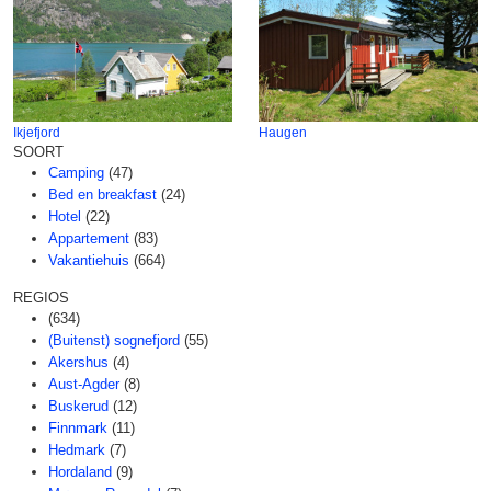
Ikjefjord
Haugen
SOORT
Camping
(47)
Bed en breakfast
(24)
Hotel
(22)
Appartement
(83)
Vakantiehuis
(664)
REGIOS
(634)
(Buitenst) sognefjord
(55)
Akershus
(4)
Aust-Agder
(8)
Buskerud
(12)
Finnmark
(11)
Hedmark
(7)
Hordaland
(9)