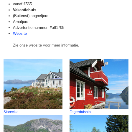
vanaf
€565
Vakantiehuis
(Buitenst) sognefjord
Arnafjord
Advertentie nummer: #a81708
Website
Zie onze website voor meer informatie.
Storevika
Fagerdalsnipi