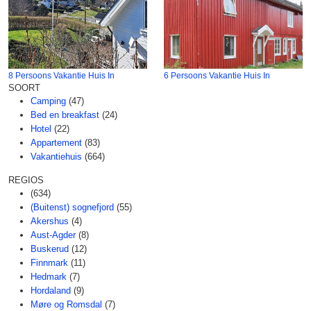
8 Persoons Vakantie Huis In
6 Persoons Vakantie Huis In
SOORT
Camping
(47)
Bed en breakfast
(24)
Hotel
(22)
Appartement
(83)
Vakantiehuis
(664)
REGIOS
(634)
(Buitenst) sognefjord
(55)
Akershus
(4)
Aust-Agder
(8)
Buskerud
(12)
Finnmark
(11)
Hedmark
(7)
Hordaland
(9)
Møre og Romsdal
(7)