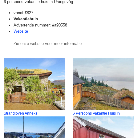
6 persoons vakantie huis in Urangsvåg
vanaf
€827
Vakantiehuis
Advertentie nummer: #a90558
Website
Zie onze website voor meer informatie.
Strandloven Anneks
6 Persoons Vakantie Huis In