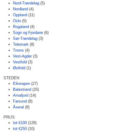
Nord-Trøndelag
(5)
Nordland
(4)
Oppland
(11)
Oslo
(5)
Rogaland
(4)
Sogn og Fjordane
(6)
Sør-Trøndelag
(3)
Telemark
(8)
Troms
(4)
Vest-Agder
(3)
Vestfold
(3)
Østfold
(1)
STEDEN
Eikerapen
(27)
Balestrand
(25)
Arnafjord
(14)
Farsund
(8)
Åseral
(8)
PRIJS
tot €100
(128)
tot €250
(10)