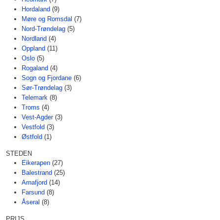
Hordaland
(9)
Møre og Romsdal
(7)
Nord-Trøndelag
(5)
Nordland
(4)
Oppland
(11)
Oslo
(5)
Rogaland
(4)
Sogn og Fjordane
(6)
Sør-Trøndelag
(3)
Telemark
(8)
Troms
(4)
Vest-Agder
(3)
Vestfold
(3)
Østfold
(1)
STEDEN
Eikerapen
(27)
Balestrand
(25)
Arnafjord
(14)
Farsund
(8)
Åseral
(8)
PRIJS