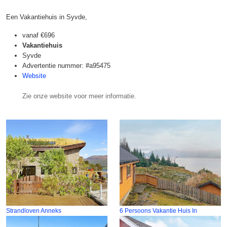
Een Vakantiehuis in Syvde,
vanaf
€696
Vakantiehuis
Syvde
Advertentie nummer: #a95475
Website
Zie onze website voor meer informatie.
Strandloven Anneks
6 Persoons Vakantie Huis In