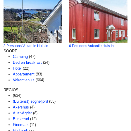
8 Persoons Vakantie Huis In
6 Persoons Vakantie Huis In
SOORT
Camping
(47)
Bed en breakfast
(24)
Hotel
(22)
Appartement
(83)
Vakantiehuis
(664)
REGIOS
(634)
(Buitenst) sognefjord
(55)
Akershus
(4)
Aust-Agder
(8)
Buskerud
(12)
Finnmark
(11)
Hedmark
(7)