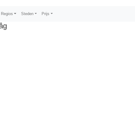
Regios
Steden
Prijs
åg