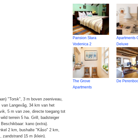
Pansion Stara
Apartments C
Vodenica 2
Deluxe
The Grove
De Perenbo
Apartments
taan) "Torsk", 3 m boven zeeniveau,
um van Langevåg, 34 km van het
k, 5 m van zee, directe toegang tot
ld terrein 5 ha. Grill, badsteiger
. Beschikbaar: kano (extra).
Winkel 2 km, bushalte "Kåso" 2 km,
 zandstrand 15 m (klein).