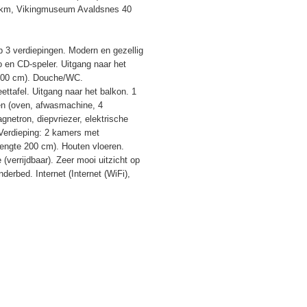
 4 km, Vikingmuseum Avaldsnes 40
p 3 verdiepingen. Modern en gezellig
 en CD-speler. Uitgang naar het
 200 cm). Douche/WC.
ttafel. Uitgang naar het balkon. 1
n (oven, afwasmachine, 4
netron, diepvriezer, elektrische
Verdieping: 2 kamers met
engte 200 cm). Houten vloeren.
verrijdbaar). Zeer mooi uitzicht op
derbed. Internet (Internet (WiFi),