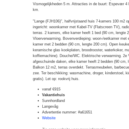
Vismogelijkheden 5 m. Attracties in de buurt: Espevær
km.
"Lange (FJH106)", halfvrijstaand huis 7-kamers 100 m2 o
ingericht: woonkamer met Kabel-TV (Flatscreen TV), radio
terras. 2 kamers, elke kamer heeft 1 bed (90 cm, lengte
Vloerverwarming. Bovenverdieping: woon-/eetkamer met ee
kamer met 2 bedden (90 cm, lengte 200 cm). Open keuke
keramische glas kookplaten, broodrooster, waterkoker, mag
koffiemachine). Douche/WC. Elektrische verwarming. 2e 
afgeschuinde daken, elke kamer heeft 2 bedden (90 cm, l
Balkon 12 m2, terras overdekt. Terrasmeubelen, barbecue (
zee. Ter beschikking: wasmachine, droger, kinderstoel, kin
gratis). Let op: rookvrij huis.
vanaf
€915
Vakantiehuis
Sunnhordland
Langevåg
Advertentie nummer: #a61651
Website