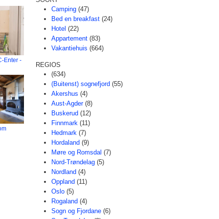
Camping
(47)
Bed en breakfast
(24)
Hotel
(22)
Appartement
(83)
Vakantiehuis
(664)
-Enter -
REGIOS
(634)
(Buitenst) sognefjord
(55)
Akershus
(4)
Aust-Agder
(8)
Buskerud
(12)
Finnmark
(11)
om
Hedmark
(7)
Hordaland
(9)
Møre og Romsdal
(7)
Nord-Trøndelag
(5)
Nordland
(4)
Oppland
(11)
Oslo
(5)
Rogaland
(4)
Sogn og Fjordane
(6)