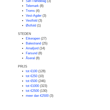
Sør-Trøndelag
(3)
Telemark
(8)
Troms
(4)
Vest-Agder
(3)
Vestfold
(3)
Østfold
(1)
STEDEN
Eikerapen
(27)
Balestrand
(25)
Arnafjord
(14)
Farsund
(8)
Åseral
(8)
PRIJS
tot €100
(128)
tot €250
(10)
tot €500
(246)
tot €1000
(323)
tot €2500
(130)
meer dan €2500
(3)